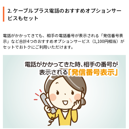
※ 0180(テレドーム)、 0570(ナビダイヤルなど)から始まる他
社が料金設定している電話番号への通話や番号案内(104)、行
2. ケーブルプラス電話のおすすめオプションサー
政1XYサービス(188/189)、SMS送信、衛星電話/衛星船舶電話
ビスもセット
への通話は無料通話の対象外となります。
また国際電話や海外での発着信についても対象外となりま
す。
電話がかかってきても、相手の電話番号が表示される「発信番号表
示」など合計4つのおすすめオプションサービス（1,100円相当）が
セットでおトクにご利用いただけます。