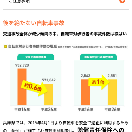
ご注意事項
※ 上記は概要を説明したものです。詳しくは、本サービスの
後を絶たない自転車事故
「サービス利用規約・規定集」をご覧ください。
※ ロードサービスは搬送20kmを超える場合有料となりま
交通事故全体が減少傾向の中、自転車対歩行者の事故件数は横ばい
す。
※ 同一のトラブルで2回以上の利用はサービス提供対象外と
なります。
※ 交通事情、気象状況などにより、サービスの提供に時間が
かかる場合、またはサービスの提供ができない場合がありま
す。
※ サービス利用者が未成年者の場合は、サービス提供業者に
よる親権者の同意確認が必要となります。
兵庫県では、2015年4月1日より自転車を安全で適正に利用するため
賠償責任保険への
の「条例」が施工され自転車利用者は、