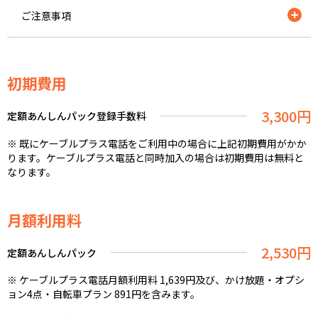
ご注意事項
※ 上記は自転車プラン付帯保険の概要を説明したものです。
詳しくは、本サービスの「サービス利用規約・規定集」をご
初期費用
確認ください。
※ ご家族とは、会員様ご本人・ご本人の配偶者およびその他
3,300円
親族（ご本人またはご本人の配偶者と「同居の親族（ご本人
定額あんしんパック登録手数料
の６親等内の血族、3親等内の姻族）」および「別居の未婚の
※ 既にケーブルプラス電話をご利用中の場合に上記初期費用がかか
子(未婚とは婚姻歴のないことをいいます）」）となります。
ります。ケーブルプラス電話と同時加入の場合は初期費用は無料と
※ 自転車プラン付帯保険の正式名称は「自転車搭乗中等のみ
なります。
補償特約付きスタンダード傷害保険」です。
募文番号：B17E320204（1708）
※ 自転車プランをご利用の際は、お申込時にお渡しした「ご
利用ガイド別冊」に記載の受付センターにご連絡ください。
月額利用料
【契約基本料】
2,530円
定額あんしんパック
当サイトに掲載している利用料のほかに、契約基本料として
月額396円がかかります。詳しくは
こちら
まで
※ ケーブルプラス電話月額利用料 1,639円及び、かけ放題・オプシ
ョン4点・自転車プラン 891円を含みます。