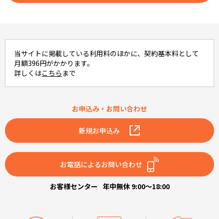
その他料金に関するご注意事項
auまたはpovo1.0とケーブルプラス電話の月額基本料、電
話ユニパーサルサービス料および電話リレーサービス料が
別途必要です。
当サイトに掲載している利用料のほかに、契約基本料として
その他、料金の詳細についてはauホームページをご確累く
月額396円がかかります。
ださい。
詳しくは
こちら
まで
お申込み・お問い合わせ
新規お申込み
お電話によるお問い合わせ
お客様センター
年中無休 9:00～18:00