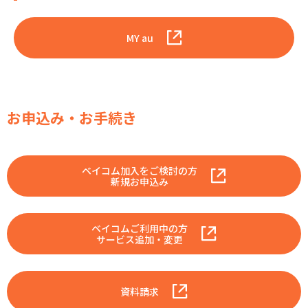
● au世界サービス対応機種への国外通話の場合、発信元
は無料ですが、着信先に通話料金がかかります。
MY au
● 月末時点において、セットでご利用のauまたはpovo1.0
が解約·休止の場合、通話無料の対象外となります。
au→自宅割について
適用条件
お申込み・お手続き
auスマートフォン、auケータイのご契約で登録されている
「ご契約者のご自宅電話番号」がケーブルプラス電話の場
合、自動で適用されます。
適用の開始
ベイコム加入をご検討の方
新規お申込み
auスマートフォン、auケータイ、ケーブルドラス電話の両
サービスの開通月の翌月ご利用分から割引の対象となりま
す。
ベイコムご利用中の方
au発信(au→自宅割)のご注意事項
サービス追加・変更
● auご契約でご登録されている「ご契約者様のご自宅電
話番号」への通話が対象となります。
● au世界サービス対応機種による国外からご自宅のケーブ
資料請求
ルプラス電話への通話については割引されません。