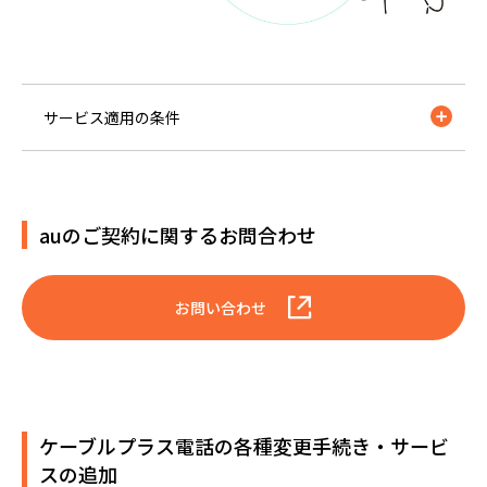
サービス適用の条件
auまとめトークについて
適用条件
auのご契約に関するお問合わせ
ケーブルプラス電話のご契約でご連絡先電話番号にauまた
はpovo1.0をご登録されており、ケーブルプラス電話とご
登録auまたはpovo1.0のご契約者名もしくはご登録住所が
お問い合わせ
同じ場合,自動で適用されます。
適用の開始
ケーブルプラス電話からの発信が無料になる割引は、月末
時点で適用条件を満たしていれば当月から適用されます。
ケーブルプラス電話のご契約に関するお問い合わせは当社
までお願いいたします。
ケーブルプラス電話の各種変更手続き・サービ
スの追加
ケーブルブラス電話のご注意事項