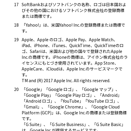
SoftBankおよびソフトバンクの名称、ロゴは日本国およ
びその他の国におけるソフトバンク株式会社の登録商標
または商標です。
「Yahoo!」は、米国Yahoo! Inc.の登録商標または商標で
す。
Apple、Apple のロゴ、Apple Pay、Apple Watch、
iPad、iPhone、iTunes、QuickTime、QuickTimeのロ
ゴ、Safariは、米国および他の国々で登録されたApple
Inc.の商標です。iPhoneの商標は、アイホン株式会社のラ
イセンスにもとづき使用されています。App Store、
AppleCare、iCloudは、Apple Inc.のサービスマークで
す。
TM and (R) 2017 Apple Inc. All rights reserved.
「Google」「Google ロゴ」、「Google マップ」、
「Google Play」「Google Play ロゴ」、「Android」
「Android ロゴ」、「YouTube」「YouTube ロゴ」、
「Gmail」、「Google Chrome」、「Google Cloud
Platform (GCP)」は、Google Inc.の商標または登録商標
です。
「G Suite」、「G Suite Business」、「G Suite Basic」
は、Google Inc.が提供するサービスです。