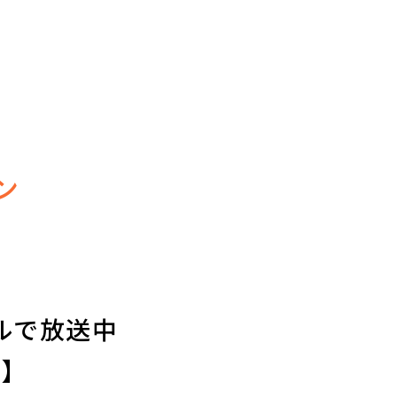
ン
ルで放送中
新】