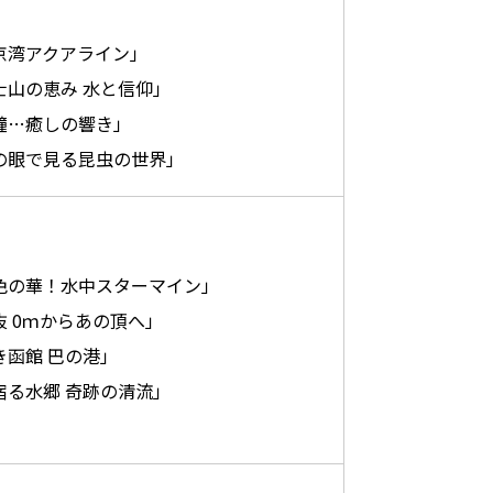
京湾アクアライン」
士山の恵み 水と信仰」
鐘…癒しの響き」
の眼で見る昆虫の世界」
色の華！水中スターマイン」
抜 0ｍからあの頂へ」
き函館 巴の港」
宿る水郷 奇跡の清流」