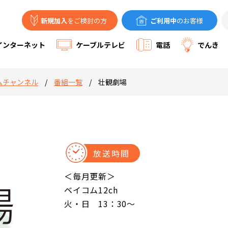
新規加入
をご検討の方
ご利用中
のお客様
ケーブルテレビ
インターネット
電話
でんき
ムチャンネル
/
番組一覧
/
壮観劇場
放送時間
＜毎月更新＞
ベイコム12ch
火・日 13：30～