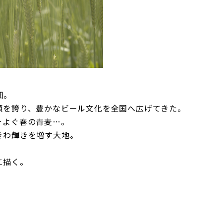
畑。
額を誇り、豊かなビール文化を全国へ広げてきた。
そよぐ春の青麦…。
きわ輝きを増す大地。
。
に描く。