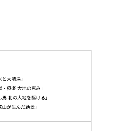
水と大噴湯」
獄・極楽 大地の恵み」
ん馬 北の大地を駆ける」
蘇山が生んだ絶景」