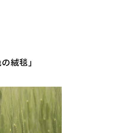
色の絨毯」