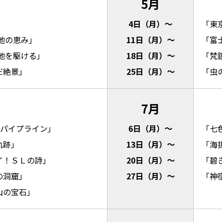
5月
」
4日（月）～
「東
地の恵み」
11日（月）～
「富
地を駆ける」
18日（月）～
「梵
だ絶景」
25日（月）～
「虫
7月
 ㎞パイプライン」
6日（月）～
「七
軌跡」
13日（月）～
「海
イ！ＳＬの詩」
20日（月）～
「碧
の洞窟」
27日（月）～
「神
山の宝石」