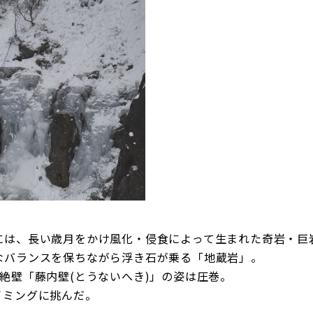
には、長い歳月をかけ風化・侵食によって生まれた奇岩・巨
なバランスを保ちながら浮き石が乗る「地蔵岩」。
崗岩の絶壁「藤内壁(とうないへき)」の姿は圧巻。
イミングに挑んだ。