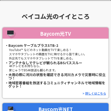
ベイコム光のイイところ
Baycom光TV
・Baycom ケーブルプラスSTB-2
YouTube™ などのネット動画をTVで楽しめる！
スマホやタブレットの画面をTVに映せるから皆で楽しい。
外出先でもスマホやタブレットでTVを楽しめる。
・アンテナなしでテレビが観られるBSパススルー
4Kテレビをお持ちなら、
家じゅうでBS4K放送も観られます。
・大雨の際に河川の状態を確認できる河川カメラで災害時に役立
つ！
・地域密着番組を放送するコミュニティチャンネルで地域情報を
ゲット！
>
詳しくはこちら
Baycom光NET