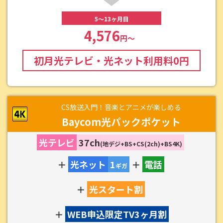
5～13ヶ月目
4,576
円～
初月光テレビ・光ネット利用料
0
円
CS放送入門！音楽とアニメが楽しめる
Baycom光パックポケット
光テレビ
37ch
(地デジ+BS+CS(2ch)+BS4K)
＋
光ネット
1
＋
電話
ギガ
＋
光スタート割
＋
WEB申込限定TV3ヶ月割