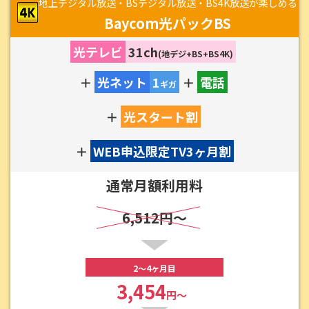
地上デジタル放送・BSデジタル放送・BS4K放送が楽しめる
Baycom光パックBS
光テレビ
31ch
(地デジ+BS+BS4K)
＋
光ネット
1
＋
電話
ギガ
＋
光スタート割
＋
WEB申込限定TV3ヶ月割
通常月額利用料
6,512円～
2～4ヶ月目
3,454
円～