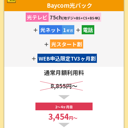
Baycom光パック
光テレビ
75ch
(地デジ+BS+CS+BS4K)
＋
光ネット
1
＋
電話
ギガ
＋
光スタート割
＋
WEB申込限定TV3ヶ月割
通常月額利用料
8,855円～
2～4ヶ月目
3,454
円～