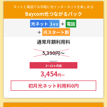
ネットと電話でお手軽に光インターネットを楽しめる
Baycom光つながるパック
光ネット
1
＋
電話
ギガ
＋
光スタート割
通常月額利用料
5,390円～
2～13ヶ月目
3,454
円～
初月光ネット利用料
0
円