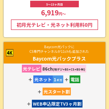
5～13ヶ月目
6,919
円～
初月光テレビ・光ネット利用料
0
円
Baycom光パックに
CS専門チャンネルが11chも追加された
Baycom光パックプラス
光テレビ
86ch
(地デジ+BS+CS+BS4K)
＋
光ネット
1
＋
電話
ギガ
＋
光スタート割
＋
WEB申込限定TV3ヶ月割